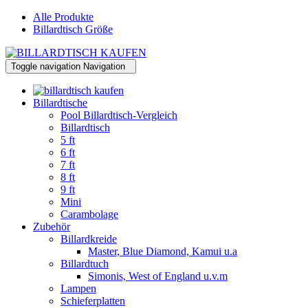
Alle Produkte
Billardtisch Größe
Toggle navigation
Navigation
Billardtische
Pool Billardtisch-Vergleich
Billardtisch
5 ft
6 ft
7 ft
8 ft
9 ft
Mini
Carambolage
Zubehör
Billardkreide
Master, Blue Diamond, Kamui u.a
Billardtuch
Simonis, West of England u.v.m
Lampen
Schieferplatten