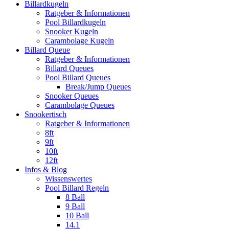
Billardkugeln
Ratgeber & Informationen
Pool Billardkugeln
Snooker Kugeln
Carambolage Kugeln
Billard Queue
Ratgeber & Informationen
Billard Queues
Pool Billard Queues
Break/Jump Queues
Snooker Queues
Carambolage Queues
Snookertisch
Ratgeber & Informationen
8ft
9ft
10ft
12ft
Infos & Blog
Wissenswertes
Pool Billard Regeln
8 Ball
9 Ball
10 Ball
14.1