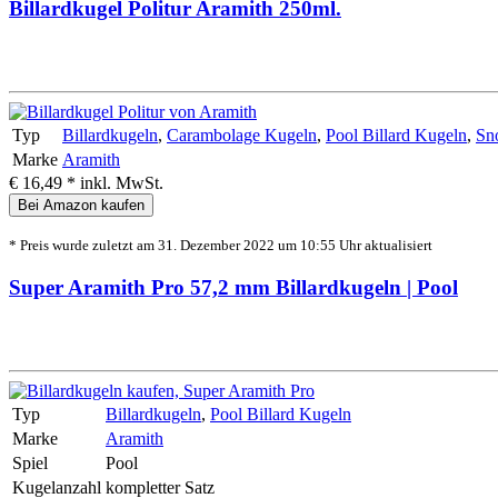
Billardkugel Politur Aramith 250ml.
Typ
Billardkugeln
,
Carambolage Kugeln
,
Pool Billard Kugeln
,
Sn
Marke
Aramith
€ 16,49 *
inkl. MwSt.
Bei Amazon kaufen
* Preis wurde zuletzt am 31. Dezember 2022 um 10:55 Uhr aktualisiert
Super Aramith Pro 57,2 mm Billardkugeln | Pool
Typ
Billardkugeln
,
Pool Billard Kugeln
Marke
Aramith
Spiel
Pool
Kugelanzahl
kompletter Satz