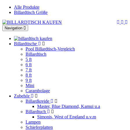
Alle Produkte
Billardtisch Größe
Toggle
Navigation
navigation
Billardtische
Pool Billardtisch-Vergleich
Billardtisch
5 ft
6 ft
7 ft
8 ft
9 ft
Mini
Carambolage
Zubehör
Billardkreide
Master, Blue Diamond, Kamui u.a
Billardtuch
Simonis, West of England u.v.m
Lampen
Schieferplatten