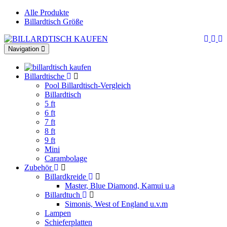
Alle Produkte
Billardtisch Größe
Toggle
Navigation
navigation
Billardtische
Pool Billardtisch-Vergleich
Billardtisch
5 ft
6 ft
7 ft
8 ft
9 ft
Mini
Carambolage
Zubehör
Billardkreide
Master, Blue Diamond, Kamui u.a
Billardtuch
Simonis, West of England u.v.m
Lampen
Schieferplatten