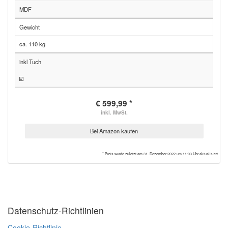
MDF
Gewicht
ca. 110 kg
inkl Tuch
☑️
€ 599,99 *
inkl. MwSt.
Bei Amazon kaufen
* Preis wurde zuletzt am 31. Dezember 2022 um 11:03 Uhr aktualisiert
Datenschutz-Richtlinien
Cookie-Richtlinie