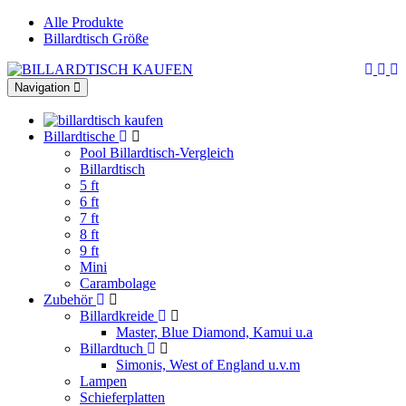
Alle Produkte
Billardtisch Größe
Toggle
Navigation
navigation
Billardtische
Pool Billardtisch-Vergleich
Billardtisch
5 ft
6 ft
7 ft
8 ft
9 ft
Mini
Carambolage
Zubehör
Billardkreide
Master, Blue Diamond, Kamui u.a
Billardtuch
Simonis, West of England u.v.m
Lampen
Schieferplatten