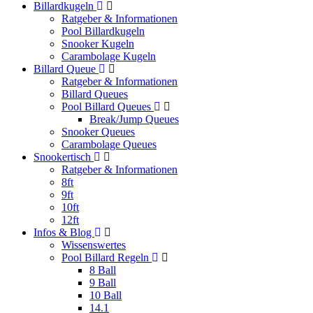
Billardkugeln
Ratgeber & Informationen
Pool Billardkugeln
Snooker Kugeln
Carambolage Kugeln
Billard Queue
Ratgeber & Informationen
Billard Queues
Pool Billard Queues
Break/Jump Queues
Snooker Queues
Carambolage Queues
Snookertisch
Ratgeber & Informationen
8ft
9ft
10ft
12ft
Infos & Blog
Wissenswertes
Pool Billard Regeln
8 Ball
9 Ball
10 Ball
14.1