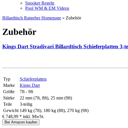
Snooker Regeln
Pool WM & EM Videos
Billardtisch Ratgeber Homepage
» Zubehör
Zubehör
Kings Dart Stradivari Billardtisch Schieferplatten 3-te
Typ
Schieferplatten
Marke
Kings Dart
Größe
7ft - 9ft
Stärke
22 mm (7ft, 8ft), 25 mm (9ft)
Teile
3-teilig
Gewicht
149 kg (7ft), 180 kg (8ft), 270 kg (9ft)
€ 748,99 *
inkl. MwSt.
Bei Amazon kaufen