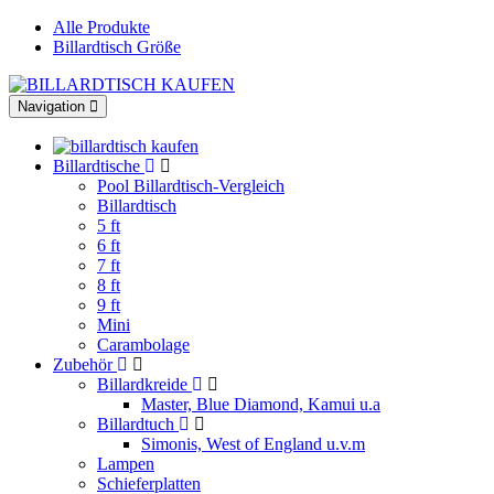
Alle Produkte
Billardtisch Größe
Toggle
Navigation
navigation
Billardtische
Pool Billardtisch-Vergleich
Billardtisch
5 ft
6 ft
7 ft
8 ft
9 ft
Mini
Carambolage
Zubehör
Billardkreide
Master, Blue Diamond, Kamui u.a
Billardtuch
Simonis, West of England u.v.m
Lampen
Schieferplatten