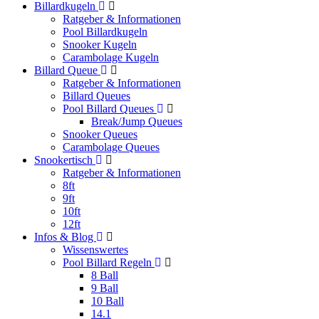
Billardkugeln
Ratgeber & Informationen
Pool Billardkugeln
Snooker Kugeln
Carambolage Kugeln
Billard Queue
Ratgeber & Informationen
Billard Queues
Pool Billard Queues
Break/Jump Queues
Snooker Queues
Carambolage Queues
Snookertisch
Ratgeber & Informationen
8ft
9ft
10ft
12ft
Infos & Blog
Wissenswertes
Pool Billard Regeln
8 Ball
9 Ball
10 Ball
14.1