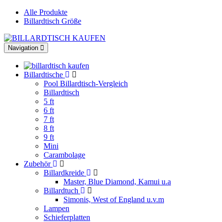
Alle Produkte
Billardtisch Größe
Toggle
Navigation
navigation
Billardtische
Pool Billardtisch-Vergleich
Billardtisch
5 ft
6 ft
7 ft
8 ft
9 ft
Mini
Carambolage
Zubehör
Billardkreide
Master, Blue Diamond, Kamui u.a
Billardtuch
Simonis, West of England u.v.m
Lampen
Schieferplatten