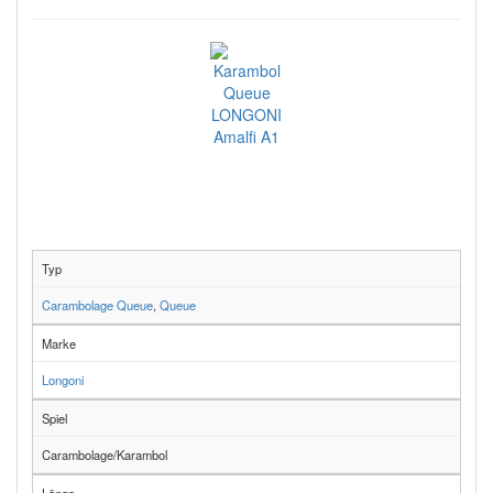
Typ
Carambolage Queue
,
Queue
Marke
Longoni
Spiel
Carambolage/Karambol