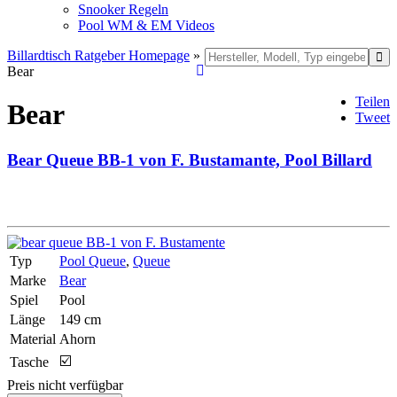
Snooker Regeln
Pool WM & EM Videos
Billardtisch Ratgeber Homepage
»
Bear
Teilen
Bear
Tweet
Bear Queue BB-1 von F. Bustamante, Pool Billard
Typ
Pool Queue
,
Queue
Marke
Bear
Spiel
Pool
Länge
149 cm
Material
Ahorn
☑️
Tasche
Preis nicht verfügbar