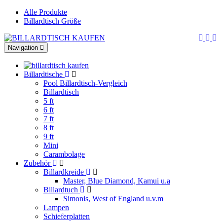
Alle Produkte
Billardtisch Größe
Toggle
Navigation
navigation
Billardtische
Pool Billardtisch-Vergleich
Billardtisch
5 ft
6 ft
7 ft
8 ft
9 ft
Mini
Carambolage
Zubehör
Billardkreide
Master, Blue Diamond, Kamui u.a
Billardtuch
Simonis, West of England u.v.m
Lampen
Schieferplatten