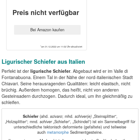
Preis nicht verfügbar
Bei Amazon kaufen
*am 31.12.2022 um 11:02 Uhr aktualisiert
Ligurischer Schiefer aus Italien
Perfekt ist der
ligurische Schiefer
. Abgebaut wird er im Valle di
Fontanabuona. Einem Tal in der Nähe der nord-italienischen Stadt
Chiavari. Seine herausragenden Qualitäten: leicht elastisch, nicht
brüchig. Außerdem homogen, das heißt, nicht von anderen
Gesteinsadern durchzogen. Dadurch ideal, um ihn gleichmäßig zu
schleifen.
Schiefer
(ahd.
scivaro
; mhd.
schiver(e)
„Steinsplitter“,
„Holzsplitter“; mnd.
schiver
„Schiefer“, „Schindel“) ist ein Sammelbegriff für
unterschiedliche tektonisch deformierte (gefaltete) und teilweise
auch
metamorphe
Sedimentgesteine.