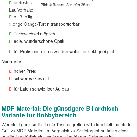
perfektes
Bild: ©️ Rasson Schiefer 38 mm
Laufverhalten
oft 3 teilig –
> enge Gänge/Türen transportierbar
Tuchwechsel möglich
edle, wunderschöne Optik
für Profis und die es werden wollen perfekt geeignet
Nachteile
hoher Preis
schweres Gewicht
für Laien schwieriger Aufbau
MDF-Material: Die günstigere Billardtisch-
Variante für Hobbybereich
Wer nicht ganz so tief in die Tasche greifen will, dem bleibt noch der
Griff zu MDF-Material. Im Vergleich zu Schieferplatten fallen diese
qualitativ natürlich ein wenig ab, sind für den Gebrauch im