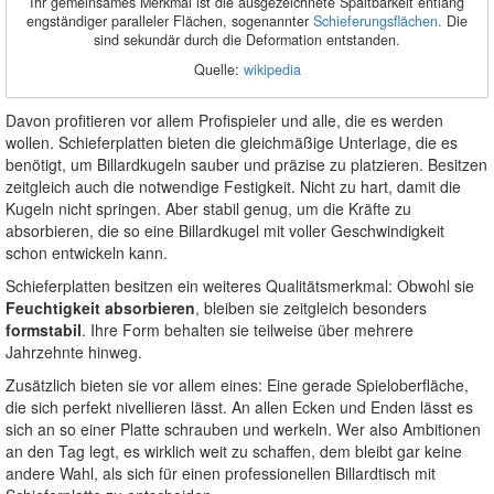
Ihr gemeinsames Merkmal ist die ausgezeichnete Spaltbarkeit entlang
engständiger paralleler Flächen, sogenannter
Schieferungsflächen.
Die
sind sekundär durch die Deformation entstanden.
Quelle:
wikipedia
Davon profitieren vor allem Profispieler und alle, die es werden
wollen. Schieferplatten bieten die gleichmäßige Unterlage, die es
benötigt, um Billardkugeln sauber und präzise zu platzieren. Besitzen
zeitgleich auch die notwendige Festigkeit. Nicht zu hart, damit die
Kugeln nicht springen. Aber stabil genug, um die Kräfte zu
absorbieren, die so eine Billardkugel mit voller Geschwindigkeit
schon entwickeln kann.
Schieferplatten besitzen ein weiteres Qualitätsmerkmal: Obwohl sie
Feuchtigkeit absorbieren
, bleiben sie zeitgleich besonders
formstabil
. Ihre Form behalten sie teilweise über mehrere
Jahrzehnte hinweg.
Zusätzlich bieten sie vor allem eines: Eine gerade Spieloberfläche,
die sich perfekt nivellieren lässt. An allen Ecken und Enden lässt es
sich an so einer Platte schrauben und werkeln. Wer also Ambitionen
an den Tag legt, es wirklich weit zu schaffen, dem bleibt gar keine
andere Wahl, als sich für einen professionellen Billardtisch mit