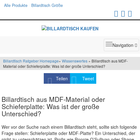
Alle Produkte
Billardtisch Größe
Toggle
Navigation
navigatio
Billardtisch Ratgeber Homepage
»
Wissenswertes
» Billardtisch aus MDF-
Material oder Schieferplatte: Was ist der große Unterschied?
Teilen
Tweet
Billardtisch aus MDF-Material oder
Schieferplatte: Was ist der große
Unterschied?
Wer vor der Suche nach einem Billardtisch steht, sollte sich folgende
Frage stellen: Schieferplatte oder MDF-Platte? Ein Unterschied, der
nicht zu unterschätzen ist. Profis wie Ronnie O’Sullivan oder Shane