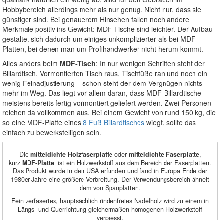
Hobbybereich allerdings mehr als nur genug. Nicht nur, dass sie
günstiger sind. Bei genauerem Hinsehen fallen noch andere
Merkmale positiv ins Gewicht: MDF-Tische sind leichter. Der Aufbau
gestaltet sich dadurch um einiges unkomplizierter als bei MDF-
Platten, bei denen man um Profihandwerker nicht herum kommt.
Alles anders beim
MDF-Tisch
: In nur wenigen Schritten steht der
Billardtisch. Vormontierten Tisch raus, Tischfüße ran und noch ein
wenig Feinadjustierung – schon steht der dem Vergnügen nichts
mehr im Weg. Das liegt vor allem daran, dass MDF-Billardtische
meistens bereits fertig vormontiert geliefert werden. Zwei Personen
reichen da vollkommen aus. Bei einem Gewicht von rund 150 kg, die
so eine MDF-Platte eines
8 Fuß Billardtisches
wiegt, sollte das
einfach zu bewerkstelligen sein.
Die
mitteldichte Holzfaserplatte
oder
mitteldichte Faserplatte
,
kurz
MDF-Platte
, ist ein Holzwerkstoff aus dem Bereich der Faserplatten.
Das Produkt wurde in den USA erfunden und fand in Europa Ende der
1980er-Jahre eine größere Verbreitung. Der Verwendungsbereich ähnelt
dem von Spanplatten.
Fein zerfasertes, hauptsächlich rindenfreies Nadelholz wird zu einem in
Längs- und Querrichtung gleichermaßen homogenen Holzwerkstoff
verpresst.