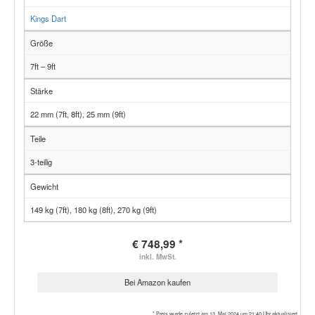
Kings Dart
Größe
7ft – 9ft
Stärke
22 mm (7ft, 8ft), 25 mm (9ft)
Teile
3-teilig
Gewicht
149 kg (7ft), 180 kg (8ft), 270 kg (9ft)
€ 748,99 *
inkl. MwSt.
Bei Amazon kaufen
* Preis wurde zuletzt am 13. Mai 2024 um 21:40 Uhr aktualisiert